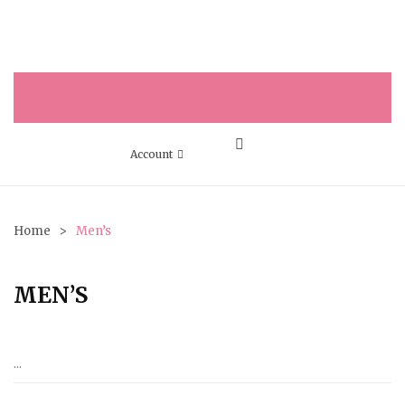
INICIO
Account
QUIENES SOMOS?
Servicios
Home
>
Men’s
Showroom & Museum
MEN’S
MODELOS
Panama Hat’s
Cachuchas
…
Women’s