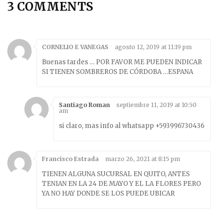
3 COMMENTS
Men’s
New designs
CORNELIO E VANEGAS
agosto 12, 2019 at 11:19 pm
GALERIA DE SOMBREROS
Buenas tardes … POR FAVOR ME PUEDEN INDICAR
SI TIENEN SOMBREROS DE CÓRDOBA …ESPANA
CONTACTANOS
COMPRAS EN LINEA
Santiago Roman
septiembre 11, 2019 at 10:50
am
Catalogo en Linea
si claro, mas info al whatsapp +593996730436
Checkout
Cart
Francisco Estrada
marzo 26, 2021 at 8:15 pm
TIENEN ALGUNA SUCURSAL EN QUITO, ANTES
TENIAN EN LA 24 DE MAYO Y EL LA FLORES PERO
YA NO HAY DONDE SE LOS PUEDE UBICAR